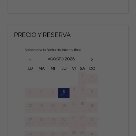
PRECIO Y RESERVA
Selecciona la fecha de inicio y final
AGOSTO
2026
<
>
LU
MA
MI
JU
VI
SA
DO
1
2
-
26 €
- €
7
8
3
4
5
6
9
-
-
26 €
26 €
26 €
26 €
26 €
- €
- €
14
15
10
11
12
13
16
-
-
26 €
26 €
26 €
26 €
26 €
- €
- €
21
22
17
18
19
20
23
-
-
26 €
26 €
26 €
26 €
26 €
- €
- €
28
29
24
25
26
27
30
-
-