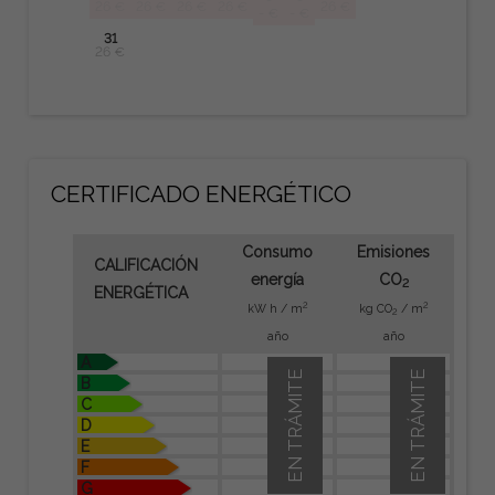
26 €
26 €
26 €
26 €
26 €
- €
- €
31
26 €
CERTIFICADO ENERGÉTICO
Consumo
Emisiones
CALIFICACIÓN
energía
CO
2
ENERGÉTICA
2
2
kW h / m
kg CO
/ m
2
año
año
A
EN TRÁMITE
EN TRÁMITE
B
C
D
E
F
G