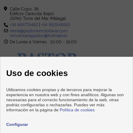
Calle Copo, 36
Edificio Caracola (bajo)
29740 Torre del Mar (Málaga)
+34 665775482
|
+34 952546563
reme@pastorinmobiliaria.com
inmobiliariapastor@hotmail.es
De Lunes a Viernes : 10:00 - 16:00
Uso de cookies
Utilizamos cookies propias y de terceros para mejorar la
experiencia en nuestra web y con fines analíticos. Algunas son
necesarias para el correcto funcionamiento de la web, otras
podrás configurarlas o rechazarlas. Puedes ver más
información en la página de
Política de cookies
Copyright © 2026 PASTOR Inmobiliaria. |
Aviso Legal
|
Política
de privacidad
|
Política de Cookies
Configurar
Desarrollado por
Inmoenter