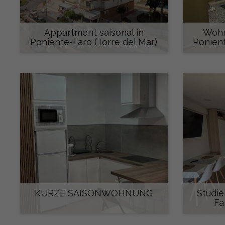
Appartment saisonal in
Wohn
Poniente-Faro (Torre del Mar)
Ponient
550 €/monat
KURZE SAISONWOHNUNG
Studie
Fa
700 €/monat