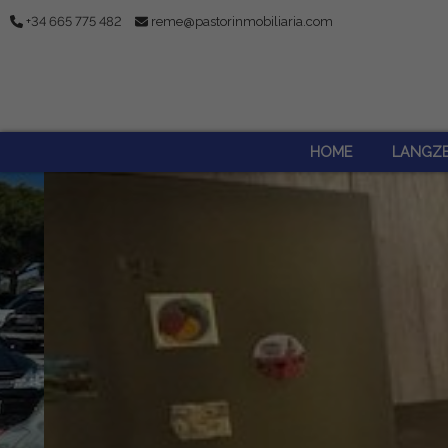
+34 665 775 482
reme@pastorinmobiliaria.com
HOME
LANGZE