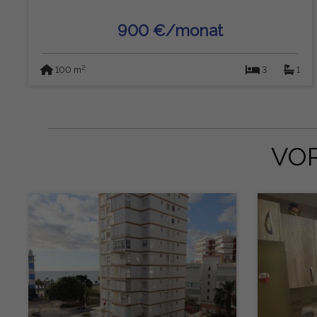
900 €/monat
2
100 m
3
1
VO