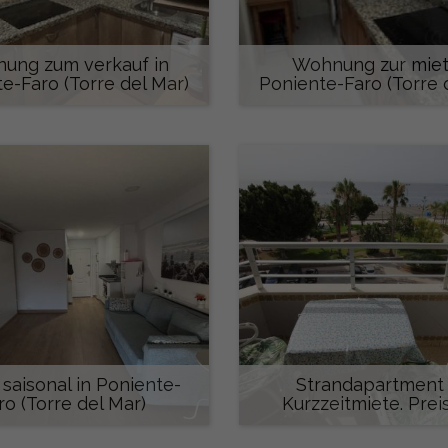
ung zum verkauf in
Wohnung zur miet
e-Faro (Torre del Mar)
Poniente-Faro (Torre 
305.000 €
900 €/monat
 saisonal in Poniente-
Strandapartment 
ro (Torre del Mar)
Kurzzeitmiete. Preis
€/Monat
480 €/monat
675 €/monat