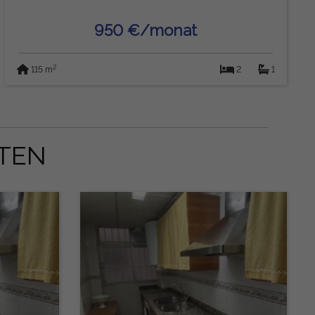
950 €/monat
2
115 m
2
1
TEN