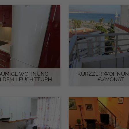
ÄUMIGE WOHNUNG
KURZZEITWOHNUNG
N DEM LEUCHTTURM
€/MONAT
FÜR DIE...
650 €/monat
660 €/monat