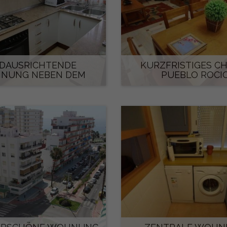
DAUSRICHTENDE
KURZFRISTIGES C
NUNG NEBEN DEM
PUEBLO ROCI
LEUCHTTURM
605 €/monat
750 €/monat