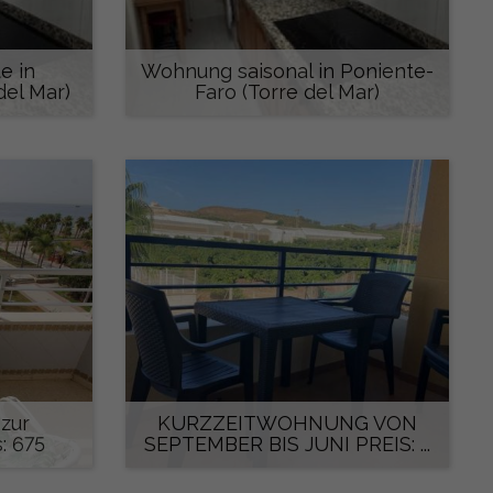
e in
Wohnung saisonal in Poniente-
del Mar)
Faro (Torre del Mar)
Auf Anfrage
zur
KURZZEITWOHNUNG VON
: 675
SEPTEMBER BIS JUNI PREIS: ...
600 €/monat