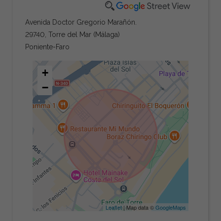
Avenida Doctor Gregorio Marañón.
29740, Torre del Mar (Málaga)
Poniente-Faro
+
−
Leaflet
| Map data ©
GoogleMaps