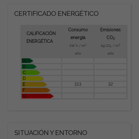
CERTIFICADO ENERGÉTICO
Consumo
Emisiones
CALIFICACIÓN
energía
CO
2
ENERGÉTICA
2
2
kW h / m
kg CO
/ m
2
año
año
A
B
C
D
153
32
E
F
G
SITUACIÓN Y ENTORNO