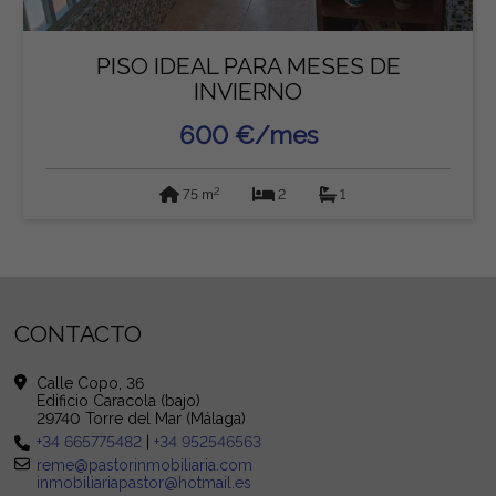
PISO IDEAL PARA MESES DE
INVIERNO
600 €/mes
2
75 m
2
1
CONTACTO
Calle Copo, 36
Edificio Caracola (bajo)
29740 Torre del Mar (Málaga)
+34 665775482
|
+34 952546563
reme@pastorinmobiliaria.com
inmobiliariapastor@hotmail.es