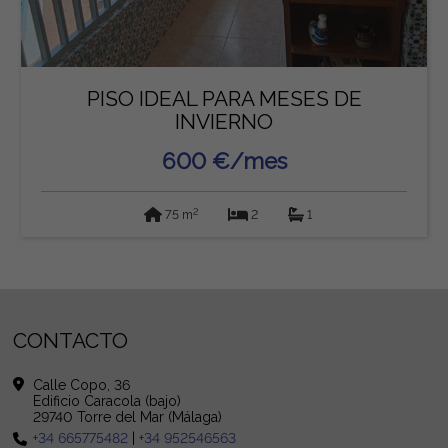
PISO IDEAL PARA MESES DE
INVIERNO
600 €/mes
2
75 m
2
1
CONTACTO
Calle Copo, 36
Edificio Caracola (bajo)
29740 Torre del Mar (Málaga)
+34 665775482
|
+34 952546563