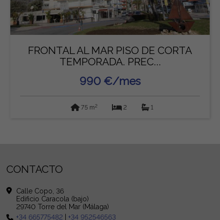
FRONTAL AL MAR PISO DE CORTA
TEMPORADA. PREC...
990 €/mes
2
75 m
2
1
CONTACTO
Calle Copo, 36
Edificio Caracola (bajo)
29740 Torre del Mar (Málaga)
+34 665775482
|
+34 952546563