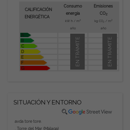
Consumo
Emisiones
CALIFICACIÓN
energía
CO
2
ENERGÉTICA
2
2
kW h / m
kg CO
/ m
2
año
año
A
EN TRÁMITE
EN TRÁMITE
B
C
D
E
F
G
SITUACIÓN Y ENTORNO
avda tore tore.
, Torre del Mar (Málaga)