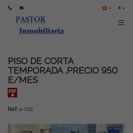
€
Toggle
PISO DE CORTA
TEMPORADA .PRECIO 950
E/MES
Ref:
a-018