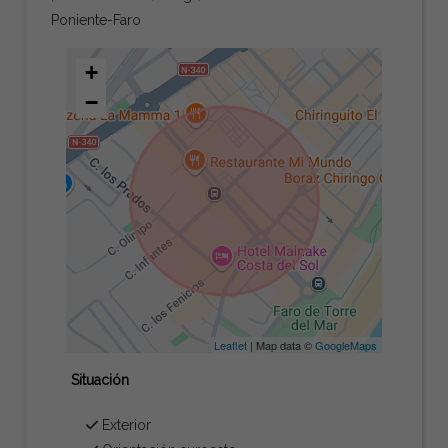
Poniente-Faro
+
−
Leaflet
| Map data ©
GoogleMaps
Situación
Exterior