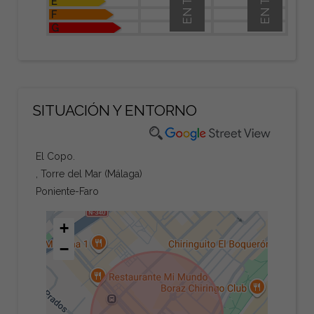
E
F
G
SITUACIÓN Y ENTORNO
El Copo.
, Torre del Mar (Málaga)
Poniente-Faro
+
−