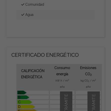
Comunidad
Agua
CERTIFICADO ENERGÉTICO
Consumo
Emisiones
CALIFICACIÓN
energía
CO
2
ENERGÉTICA
2
2
kW h / m
kg CO
/ m
2
año
año
A
EN TRÁMITE
EN TRÁMITE
B
C
D