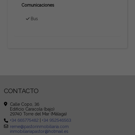
Comunicaciones
Bus
CONTACTO
Calle Copo, 36
Edificio Caracola (bajo)
29740 Torre del Mar (Málaga)
+34 665775482
|
+34 952546563
reme@pastorinmobiliaria.com
inmobiliariapastor@hotmail.es