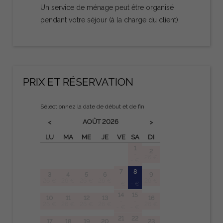
Un service de ménage peut être organisé
pendant votre séjour (à la charge du client).
PRIX ​​ET RÉSERVATION
Sélectionnez la date de début et de fin
AOÛT
2026
<
>
LU
MA
ME
JE
VE
SA
DI
1
2
-
26 €
- €
7
8
3
4
5
6
9
-
-
26 €
26 €
26 €
26 €
26 €
- €
- €
14
15
10
11
12
13
16
-
-
26 €
26 €
26 €
26 €
26 €
- €
- €
21
22
17
18
19
20
23