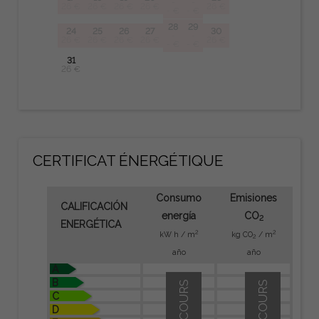
-
-
26 €
26 €
26 €
26 €
26 €
- €
- €
28
29
24
25
26
27
30
-
-
26 €
26 €
26 €
26 €
26 €
- €
- €
31
26 €
CERTIFICAT ÉNERGÉTIQUE
Consumo
Emisiones
CALIFICACIÓN
energía
CO
2
ENERGÉTICA
2
2
kW h / m
kg CO
/ m
2
año
año
A
B
EN COURS
EN COURS
C
D