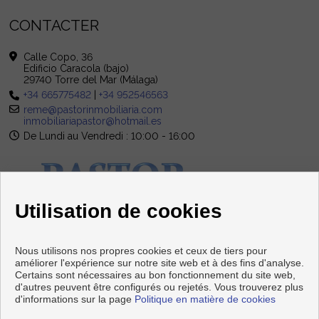
CONTACTER
Calle Copo, 36
Edificio Caracola (bajo)
29740 Torre del Mar (Málaga)
+34 665775482
|
+34 952546563
reme@pastorinmobiliaria.com
inmobiliariapastor@hotmail.es
De Lundi au Vendredi : 10:00 - 16:00
Utilisation de cookies
Nous utilisons nos propres cookies et ceux de tiers pour
améliorer l'expérience sur notre site web et à des fins d'analyse.
Certains sont nécessaires au bon fonctionnement du site web,
d'autres peuvent être configurés ou rejetés. Vous trouverez plus
d'informations sur la page
Politique en matière de cookies
Copyright © 2026 PASTOR Inmobiliaria. |
Avis Légal
|
politique