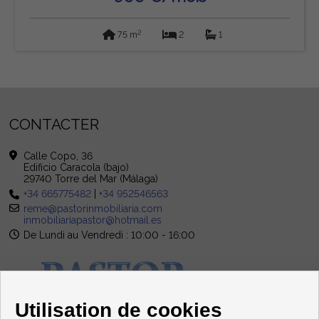
2
75 m
2
1
CONTACTER
Calle Copo, 36
Edificio Caracola (bajo)
29740 Torre del Mar (Málaga)
+34 665775482
|
+34 952546563
reme@pastorinmobiliaria.com
inmobiliariapastor@hotmail.es
De Lundi au Vendredi : 10:00 - 16:00
Utilisation de cookies