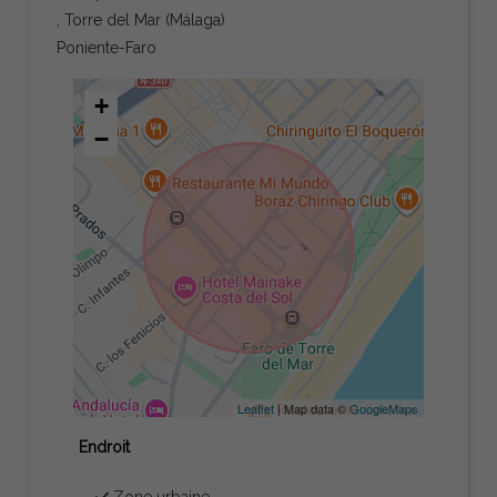
, Torre del Mar (Málaga)
Poniente-Faro
+
−
Leaflet
| Map data ©
GoogleMaps
Endroit
Zone urbaine