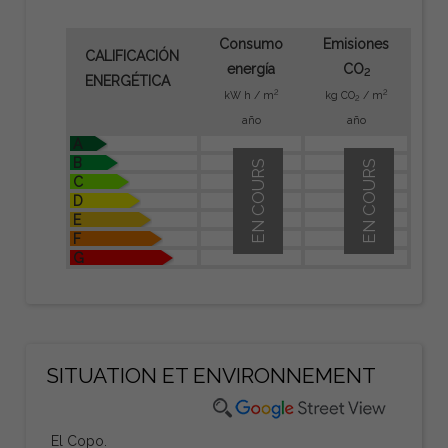
Consumo
Emisiones
CALIFICACIÓN
energía
CO
2
ENERGÉTICA
2
2
kW h / m
kg CO
/ m
2
año
año
A
B
EN COURS
EN COURS
C
D
E
F
G
SITUATION ET ENVIRONNEMENT
El Copo.